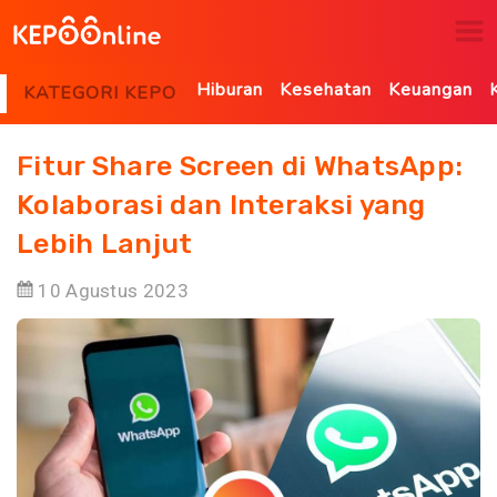
Hiburan
Kesehatan
Keuangan
KATEGORI KEPO
Fitur Share Screen di WhatsApp:
Kolaborasi dan Interaksi yang
Lebih Lanjut
10 Agustus 2023